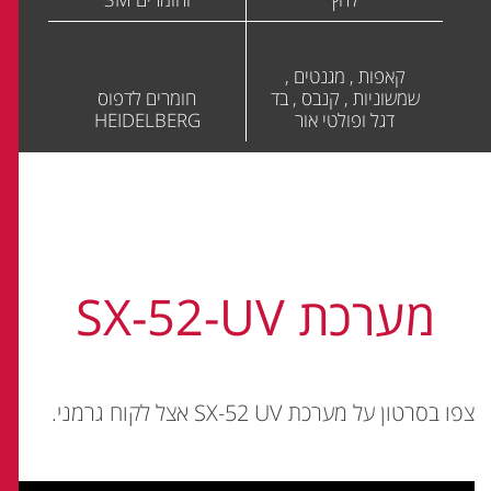
קאפות , מגנטים ,
שמשוניות , קנבס , בד
חומרים לדפוס
דגל ופולטי אור
HEIDELBERG
מערכת SX-52-UV
צפו בסרטון על מערכת SX-52 UV אצל לקוח גרמני.