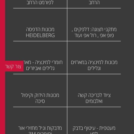
הרחב
לפורמט הרחב
מתקני תצוגה: דלפקים ,
מכונות הדפסה
פופ אפ , רול אפ ועוד
HEIDELBERG
מכונות למינציה במארזים
חומרי למינציה - מארזים
צור קשר
וגלילים
גלילים ואביזרים
ציוד לכריכה קשה
מכונות הידוק וקיפול
ואלבומים
סיכה
מעטפית - עיטוף בדבק
מדבקות וניל מחזירי אור
לחץ
וחומרים 3M