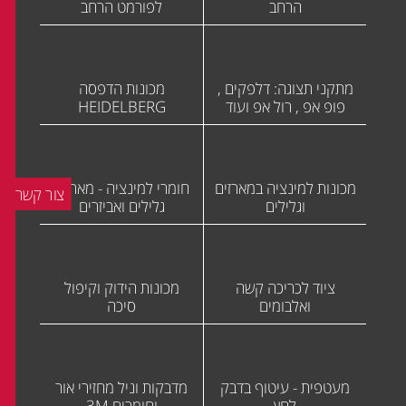
הרחב
לפורמט הרחב
מתקני תצוגה: דלפקים ,
מכונות הדפסה
פופ אפ , רול אפ ועוד
HEIDELBERG
מכונות למינציה במארזים
חומרי למינציה - מארזים
צור קשר
וגלילים
גלילים ואביזרים
ציוד לכריכה קשה
מכונות הידוק וקיפול
ואלבומים
סיכה
מעטפית - עיטוף בדבק
מדבקות וניל מחזירי אור
לחץ
וחומרים 3M