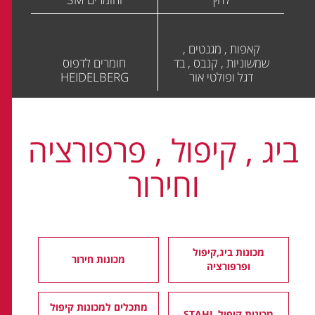
קאפות , מגנטים ,
שמשוניות , קנבס , בד
חומרים לדפוס
דגל ופולטי אור
HEIDELBERG
ביג , קיפול , פרפורציה
וחירור
מכונות ביג,קיפול
מכונות חירור
ופרפורציה
מתכלים למכונות קיפול
מכונות קיפול STAHL