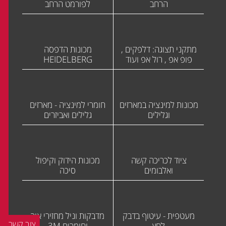
הרחב
לפורמט הרחב
מתקני תצוגה: דלפקים ,
מכונות הדפסה
פופ אפ , רול אפ ועוד
HEIDELBERG
מכונות למינציה במארזים
חומרי למינציה - מארזים
וגלילים
גלילים ואביזרים
ציוד לכריכה קשה
מכונות הידוק וקיפול
ואלבומים
סיכה
מעטפית - עיטוף בדבק
מדבקות וניל מחזירי אור
צור קשר
לחץ
וחומרים 3M