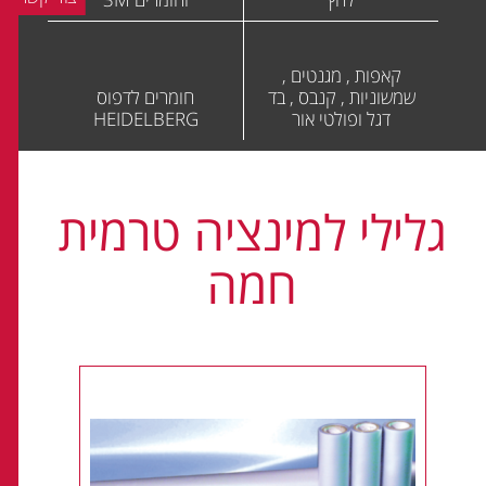
קאפות , מגנטים ,
שמשוניות , קנבס , בד
חומרים לדפוס
דגל ופולטי אור
HEIDELBERG
גלילי למינציה טרמית
חמה