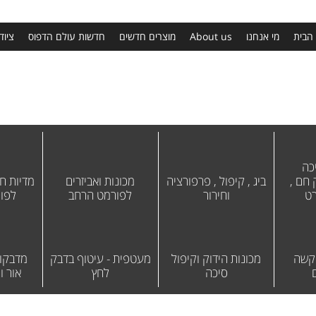
הבית
מי אנחנו
About us
מוצרים חדשים
חדשות עולם הדפוס
ציוד
כה
חם ,
ביג , קיפול , פרפורציה
מכונות ואביזרים
מדיות חו
רט
וחירור
לפורמט הרחב
לפו
 קשה
מכונות הידוק וקיפול
מעטפית - עיטוף בדבק
מדבקות
סיכה
לחץ
אור וח