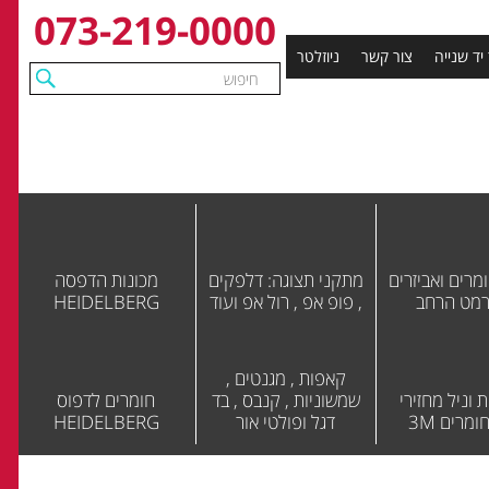
073-219-0000
 יד שנייה
צור קשר
ניוזלטר
מרים ואביזרים
מתקני תצוגה: דלפקים
מכונות הדפסה
רמט הרחב
, פופ אפ , רול אפ ועוד
HEIDELBERG
קאפות , מגנטים ,
 וניל מחזירי
שמשוניות , קנבס , בד
חומרים לדפוס
ומרים 3M
דגל ופולטי אור
HEIDELBERG