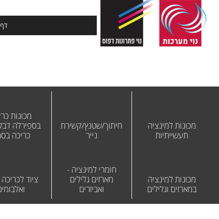
דף 
מכונות כרי
מכונות למינציה
חיתוך/שטנץ/קשירת
בספירלה דבק 
תעשייתיות
נייר
כריכה בס
חומרי למינציה -
מכונות למינציה
מארזים גלילים
ציוד לכריכה
במארזים וגלילים
ואביזרים
ואלבומים