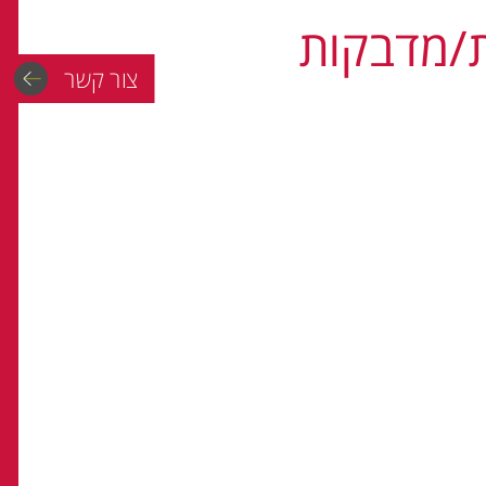
ת/מדבקות
צור קשר