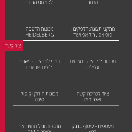
הרחב
לפורמט הרחב
מתקני תצוגה: דלפקים ,
מכונות הדפסה
פופ אפ , רול אפ ועוד
HEIDELBERG
צור קשר
מכונות למינציה במארזים
חומרי למינציה - מארזים
וגלילים
גלילים ואביזרים
ציוד לכריכה קשה
מכונות הידוק וקיפול
ואלבומים
סיכה
מעטפית - עיטוף בדבק
מדבקות וניל מחזירי אור
לחץ
וחומרים 3M