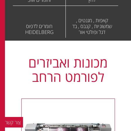
קאפות , מגנטים ,
שמשוניות , קנבס , בד
חומרים לדפוס
דגל ופולטי אור
HEIDELBERG
מכונות ואביזרים
לפורמט הרחב
צור קשר