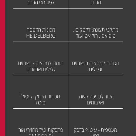
הרחב
לפורמט הרחב
מתקני תצוגה: דלפקים ,
מכונות הדפסה
פופ אפ , רול אפ ועוד
HEIDELBERG
מכונות למינציה במארזים
חומרי למינציה - מארזים
וגלילים
גלילים ואביזרים
ציוד לכריכה קשה
מכונות הידוק וקיפול
ואלבומים
סיכה
מעטפית - עיטוף בדבק
מדבקות וניל מחזירי אור
לחץ
וחומרים 3M