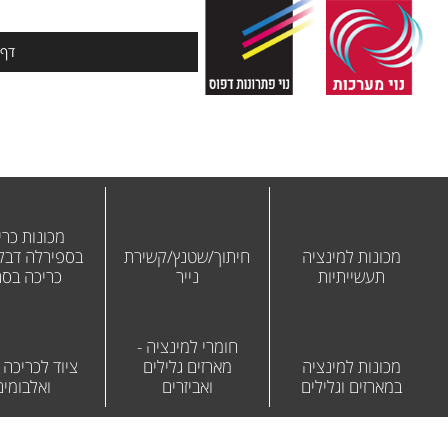
דף 
מכונות כרי
מכונות למינציה
חיתוך/שטנץ/קשירת
בספירלה דבק 
תעשייתיות
נייר
כריכה בס
חומרי למינציה -
מכונות למינציה
מארזים גלילים
ציוד לכריכה
במארזים וגלילים
ואביזרים
ואלבומים