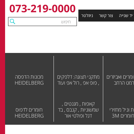
073-219-0000
 יד שנייה
צור קשר
ניוזלטר
מרים ואביזרים
מתקני תצוגה: דלפקים
מכונות הדפסה
רמט הרחב
, פופ אפ , רול אפ ועוד
HEIDELBERG
קאפות , מגנטים ,
 וניל מחזירי
שמשוניות , קנבס , בד
חומרים לדפוס
ומרים 3M
דגל ופולטי אור
HEIDELBERG