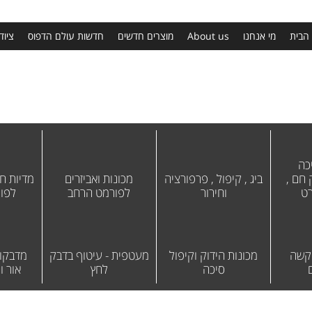
הבית
מי אנחנו
About us
מוצרים חדשים
חדשות עולם הדפוס
ציוד
כה
חם ,
ביג , קיפול , פרפורציה
מכונות ואביזרים
מדיות חו
רט
וחירור
לפורמט הרחב
לפו
 קשה
מכונות הידוק וקיפול
מעטפית - עיטוף בדבק
מדבקות
סיכה
לחץ
אור וח