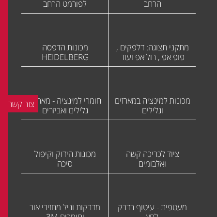
הרחב
לפורמט הרחב
מתקני תצוגה: דלפקים ,
מכונות הדפסה
פופ אפ , רול אפ ועוד
HEIDELBERG
מכונות למינציה במארזים
חומרי למינציה - מארזים
צור קשר
וגלילים
גלילים ואביזרים
ציוד לכריכה קשה
מכונות הידוק וקיפול
ואלבומים
סיכה
מעטפית - עיטוף בדבק
מדבקות וניל מחזירי אור
לחץ
וחומרים 3M