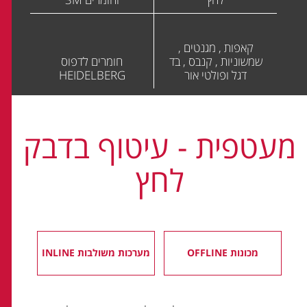
קאפות , מגנטים ,
שמשוניות , קנבס , בד
חומרים לדפוס
דגל ופולטי אור
HEIDELBERG
מעטפית - עיטוף בדבק
לחץ
מכונות OFFLINE
מערכות משולבות INLINE