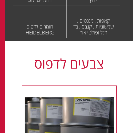
קאפות , מגנטים ,
שמשוניות , קנבס , בד
חומרים לדפוס
דגל ופולטי אור
HEIDELBERG
צבעים לדפוס