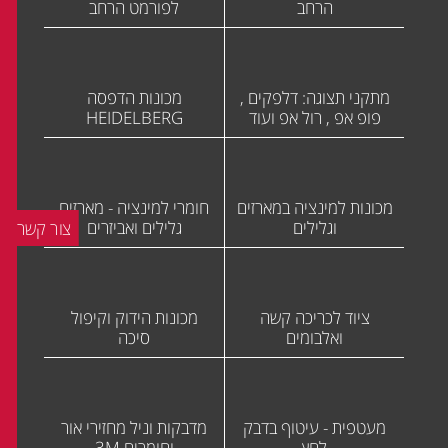
הרחב
לפורמט הרחב
מתקני תצוגה: דלפקים ,
מכונות הדפסה
פופ אפ , רול אפ ועוד
HEIDELBERG
מכונות למינציה במארזים
חומרי למינציה - מארזים
וגלילים
גלילים ואביזרים
צור קשר
ציוד לכריכה קשה
מכונות הידוק וקיפול
ואלבומים
סיכה
מעטפית - עיטוף בדבק
מדבקות וניל מחזירי אור
לחץ
וחומרים 3M