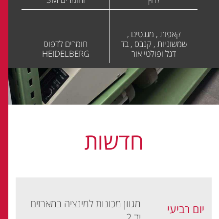
קאפות , מגנטים ,
שמשוניות , קנבס , בד
חומרים לדפוס
דגל ופולטי אור
HEIDELBERG
חדשות
מגוון מכונות למינציה במארזים
יום רביעי
יד 2