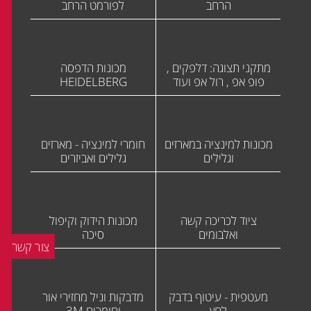
הרחב
לפורמט הרחב
מתקני תצוגה: דלפקים ,
מכונות הדפסה
פופ אפ , רול אפ ועוד
HEIDELBERG
מכונות למינציה במארזים
חומרי למינציה - מארזים
וגלילים
גלילים ואביזרים
ציוד לכריכה קשה
מכונות הידוק וקיפול
ואלבומים
סיכה
צור קשר
מעטפית - עיטוף בדבק
מדבקות וניל מחזירי אור
לחץ
וחומרים 3M