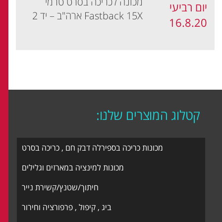
מכונה לכריכה בסרט טרמי
יום רביעי
Fastback 15X ארה"ב – יד 2
16.8.20
קטלוג המוצרים שלנו:
מכונות כריכה בספירלה דבק חם , כריכה בסרט
מכונות למינציה במארזים וגלילים
חיתוך/שטנץ/קשירת נייר
ביג , קיפול , פרפורציה וחירור