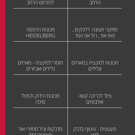
הרחב
לפורמט הרחב
מתקני תצוגה: דלפקים ,
מכונות הדפסה
פופ אפ , רול אפ ועוד
HEIDELBERG
מכונות למינציה במארזים
חומרי למינציה - מארזים
וגלילים
גלילים ואביזרים
ציוד לכריכה קשה
מכונות הידוק וקיפול
ואלבומים
סיכה
מעטפית - עיטוף בדבק
מדבקות וניל מחזירי אור
לחץ
וחומרים 3M