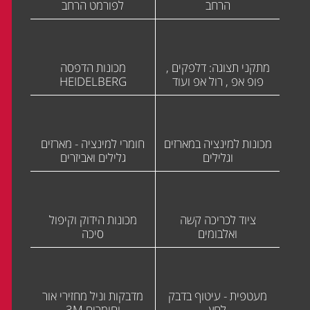
הרחב
לפורמט הרחב
מתקני תצוגה: דלפקים ,
מכונות הדפסה
פופ אפ , רול אפ ועוד
HEIDELBERG
מכונות למינציה במארזים
חומרי למינציה - מארזים
וגלילים
גלילים ואביזרים
ציוד לכריכה קשה
מכונות הידוק וקיפול
ואלבומים
סיכה
מעטפית - עיטוף בדבק
מדבקות וניל מחזירי אור
לחץ
וחומרים 3M