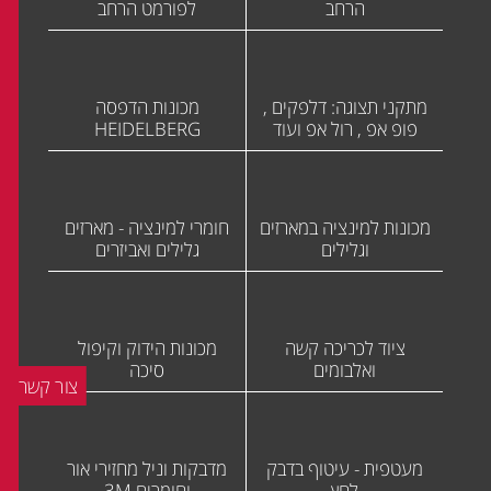
הרחב
לפורמט הרחב
מתקני תצוגה: דלפקים ,
מכונות הדפסה
פופ אפ , רול אפ ועוד
HEIDELBERG
מכונות למינציה במארזים
חומרי למינציה - מארזים
וגלילים
גלילים ואביזרים
ציוד לכריכה קשה
מכונות הידוק וקיפול
ואלבומים
סיכה
צור קשר
מעטפית - עיטוף בדבק
מדבקות וניל מחזירי אור
לחץ
וחומרים 3M