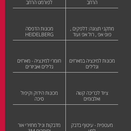
הרחב
לפורמט הרחב
מתקני תצוגה: דלפקים ,
מכונות הדפסה
פופ אפ , רול אפ ועוד
HEIDELBERG
מכונות למינציה במארזים
חומרי למינציה - מארזים
וגלילים
גלילים ואביזרים
ציוד לכריכה קשה
מכונות הידוק וקיפול
ואלבומים
סיכה
מעטפית - עיטוף בדבק
מדבקות וניל מחזירי אור
לחץ
וחומרים 3M