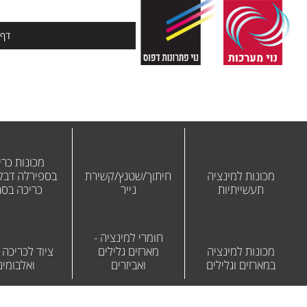
דף 
מכונות כרי
מכונות למינציה
חיתוך/שטנץ/קשירת
בספירלה דבק 
תעשייתיות
נייר
כריכה בס
חומרי למינציה -
מכונות למינציה
מארזים גלילים
ציוד לכריכה
במארזים וגלילים
ואביזרים
ואלבומים