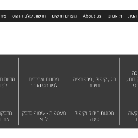
הבית
מי אנחנו
About us
מוצרים חדשים
חדשות עולם הדפוס
ציוד
כה
חם ,
ביג , קיפול , פרפורציה
מכונות ואביזרים
מדיות חו
רט
וחירור
לפורמט הרחב
לפו
 קשה
מכונות הידוק וקיפול
מעטפית - עיטוף בדבק
מדבקות
סיכה
לחץ
אור וח