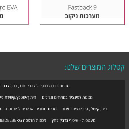
ro EVA
Fastback 9
מערכות ניקוב
מע
קטלוג המוצרים שלנו:
מכונות כריכה בספירלה דבק חם , כריכה בסר
מכונות למינציה במארזים וגלילים
חיתוך/שטנץ/קשירת ניי
ביג , קיפול , פרפורציה וחירור
מדיות חומרים ואביזרים לפורמט הרח
מעטפית - עיטוף בדבק לחץ
מכונות הדפסה HEIDELBERG