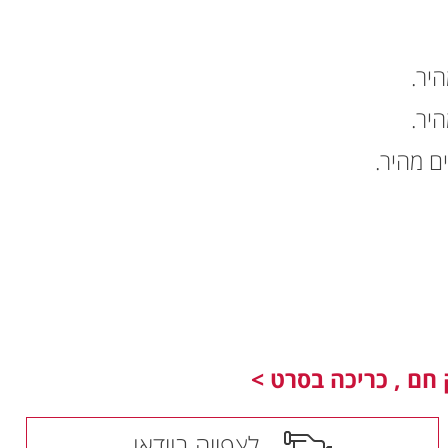
חם , כריכה בסרט >
לצפייה בוידאו