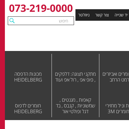
073-219-0000
 יד שנייה
צור קשר
ניוזלטר
מרים ואביזרים
מתקני תצוגה: דלפקים
מכונות הדפסה
רמט הרחב
, פופ אפ , רול אפ ועוד
HEIDELBERG
קאפות , מגנטים ,
 וניל מחזירי
שמשוניות , קנבס , בד
חומרים לדפוס
ומרים 3M
דגל ופולטי אור
HEIDELBERG