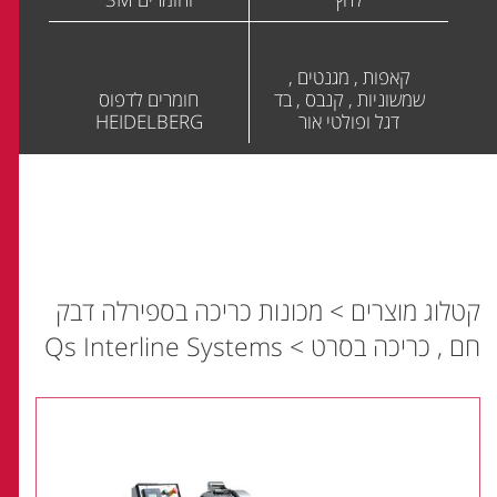
קאפות , מגנטים ,
שמשוניות , קנבס , בד
חומרים לדפוס
דגל ופולטי אור
HEIDELBERG
קטלוג מוצרים
>
מכונות כריכה בספירלה דבק
חם , כריכה בסרט
>
Qs Interline Systems