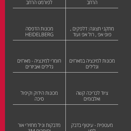
הרחב
לפורמט הרחב
מתקני תצוגה: דלפקים ,
מכונות הדפסה
פופ אפ , רול אפ ועוד
HEIDELBERG
מכונות למינציה במארזים
חומרי למינציה - מארזים
וגלילים
גלילים ואביזרים
ציוד לכריכה קשה
מכונות הידוק וקיפול
ואלבומים
סיכה
מעטפית - עיטוף בדבק
מדבקות וניל מחזירי אור
לחץ
וחומרים 3M