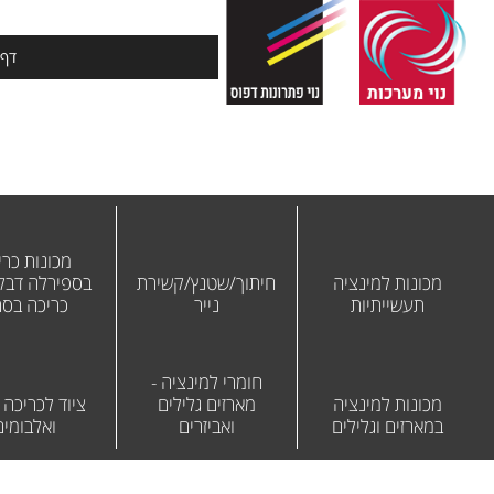
דף 
מכונות כרי
מכונות למינציה
חיתוך/שטנץ/קשירת
בספירלה דבק 
תעשייתיות
נייר
כריכה בס
חומרי למינציה -
מכונות למינציה
מארזים גלילים
ציוד לכריכה
במארזים וגלילים
ואביזרים
ואלבומים