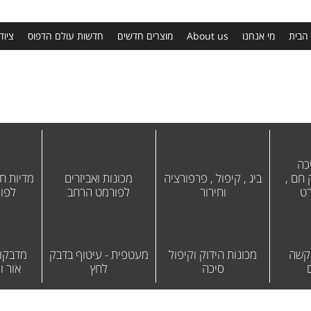
הבית
מי אנחנו
About us
מוצרים חדשים
חדשות עולם הדפוס
ציוד
כה
חם ,
ביג , קיפול , פרפורציה
מכונות ואביזרים
מדיות חו
רט
וחירור
לפורמט הרחב
לפו
 קשה
מכונות הידוק וקיפול
מעטפית - עיטוף בדבק
מדבקות
סיכה
לחץ
אור וח