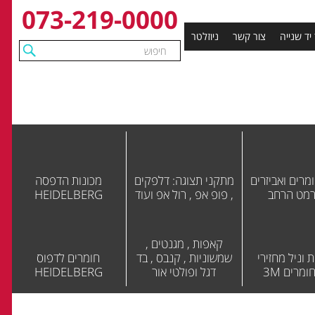
073-219-0000
 יד שנייה
צור קשר
ניוזלטר
מרים ואביזרים
מתקני תצוגה: דלפקים
מכונות הדפסה
רמט הרחב
, פופ אפ , רול אפ ועוד
HEIDELBERG
קאפות , מגנטים ,
 וניל מחזירי
שמשוניות , קנבס , בד
חומרים לדפוס
ומרים 3M
דגל ופולטי אור
HEIDELBERG