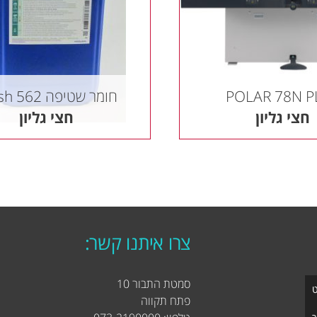
POLAR 78N P
חומר שטיפה Wash 562
חצי גליון
חצי גליון
צרו איתנו קשר:
סמטת התבור 10
ט
פתח תקווה