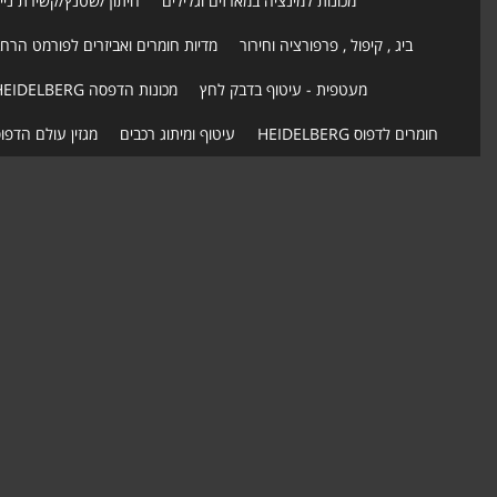
מכונות למינציה במארזים וגלילים
חיתוך/שטנץ/קשירת ניי
ביג , קיפול , פרפורציה וחירור
מדיות חומרים ואביזרים לפורמט הרח
מעטפית - עיטוף בדבק לחץ
מכונות הדפסה HEIDELBERG
חומרים לדפוס HEIDELBERG
עיטוף ומיתוג רכבים
מגזין עולם הדפו