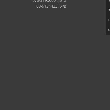
טלפון: 073-2190000,
ר
פקס: 03-9134433
ב
ס