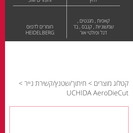
קאפות , מגנטים ,
שמשוניות , קנבס , בד
חומרים לדפוס
דגל ופולטי אור
HEIDELBERG
קטלוג מוצרים
>
חיתוך/שטנץ/קשירת נייר
>
UCHIDA AeroDieCut