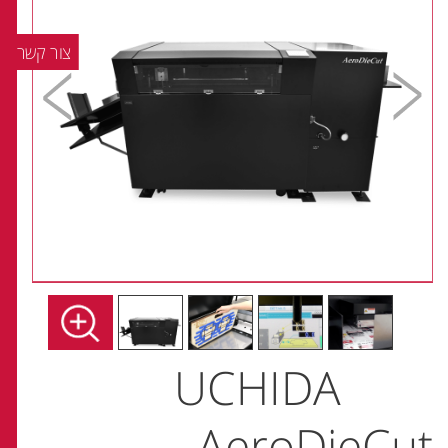
צור קשר
UCHIDA
AeroDieCut