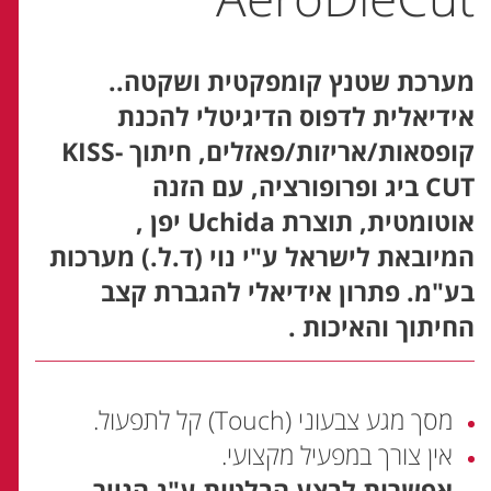
מערכת שטנץ קומפקטית ושקטה..
אידיאלית לדפוס הדיגיטלי להכנת
קופסאות/אריזות/פאזלים, חיתוך KISS-
CUT ביג ופרופורציה, עם הזנה
אוטומטית, תוצרת Uchida יפן ,
המיובאת לישראל ע"י נוי (ד.ל.) מערכות
בע"מ. פתרון אידיאלי להגברת קצב
החיתוך והאיכות .
מסך מגע צבעוני (Touch) קל לתפעול.
אין צורך במפעיל מקצועי.
אפשרות לבצע הבלטות ע"ג הנייר.