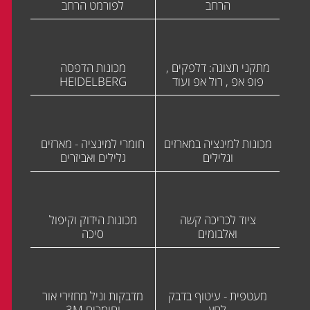
הרחב
לפורמט הרחב
מתקני תצוגה: דלפקים ,
מכונות הדפסה
פופ אפ , רול אפ ועוד
HEIDELBERG
מכונות למינציה במארזים
חומרי למינציה - מארזים
וגלילים
גלילים ואביזרים
ציוד לכריכה קשה
מכונות הידוק וקיפול
ואלבומים
סיכה
מעטפית - עיטוף בדבק
מדבקות וניל מחזירי אור
לחץ
וחומרים 3M