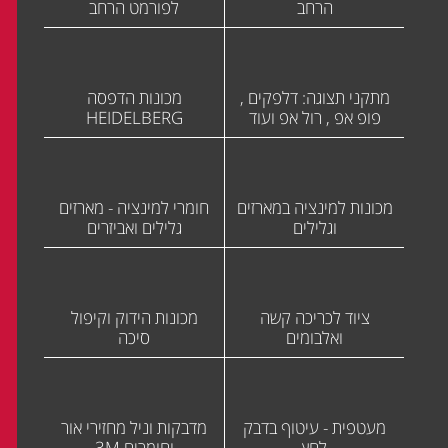
הרחב
לפורמט הרחב
מתקני תצוגה: דלפקים ,
מכונות הדפסה
פופ אפ , רול אפ ועוד
HEIDELBERG
מכונות למינציה במארזים
חומרי למינציה - מארזים
וגלילים
גלילים ואביזרים
ציוד לכריכה קשה
מכונות הידוק וקיפול
ואלבומים
סיכה
מעטפית - עיטוף בדבק
מדבקות וניל מחזירי אור
לחץ
וחומרים 3M