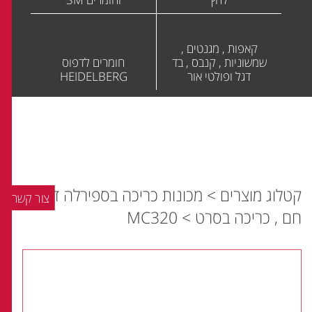
קאפות , מגנטים ,
שמשוניות , קנבס , בד
חומרים לדפוס
דגל ופולטי אור
HEIDELBERG
קטלוג מוצרים
>
מכונות כריכה בספירלה דבק
צור קשר
חם , כריכה בסרט
>
MC320